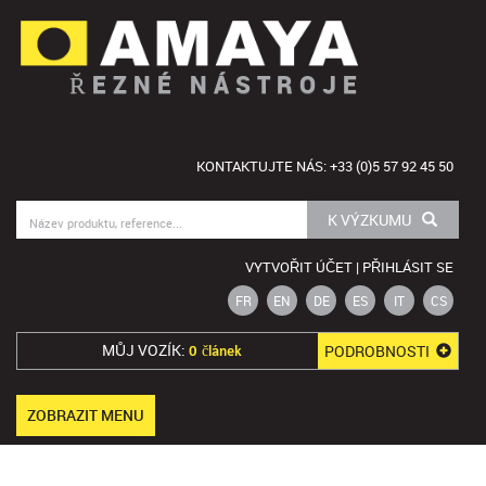
ŘEZNÉ NÁSTROJE
KONTAKTUJTE NÁS: +33 (0)5 57 92 45 50
K VÝZKUMU
VYTVOŘIT ÚČET | PŘIHLÁSIT SE
FR
EN
DE
ES
IT
CS
MŮJ VOZÍK:
PODROBNOSTI
0 článek
ZOBRAZIT MENU