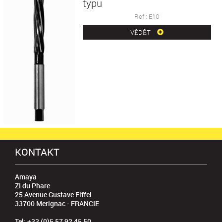
typu
Ref : E10
VĚDĚT
KONTAKT
Amaya
ZI du Phare
25 Avenue Gustave Eiffel
33700 Merignac - FRANCIE
Tel: +33 (0)5 57 92 45 50