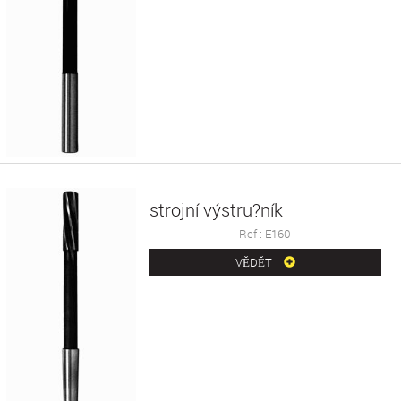
strojní výstru?ník
Ref : E160
VĚDĚT