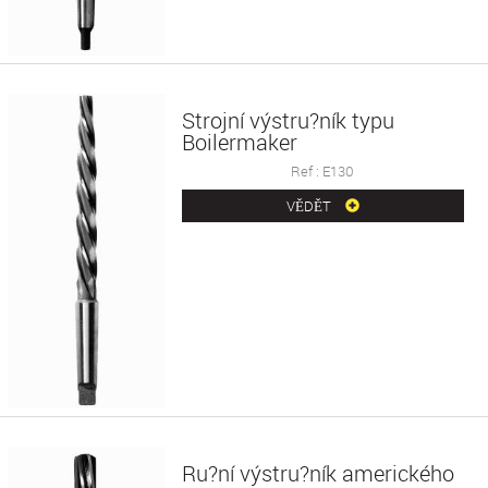
Strojní výstru?ník typu
Boilermaker
Ref : E130
VĚDĚT
Ru?ní výstru?ník amerického