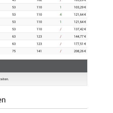
53
110
1
103,29 €
53
110
4
121,64 €
53
110
1
121,64 €
53
110
/
137,42 €
63
123
/
144,77 €
63
123
/
177,51 €
75
141
/
208,26 €
zeiten.
en