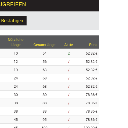
ZUGREIFEN
Bestätigen
Nützliche
Länge
Gesamtlänge
Aktie
Preis
10
54
2
52,32 €
12
56
/
52,32 €
19
63
/
52,32 €
24
68
/
52,32 €
24
68
/
52,32 €
30
80
/
78,36 €
38
88
/
78,36 €
38
88
/
78,36 €
45
95
/
78,36 €
45
102
/
103,29 €