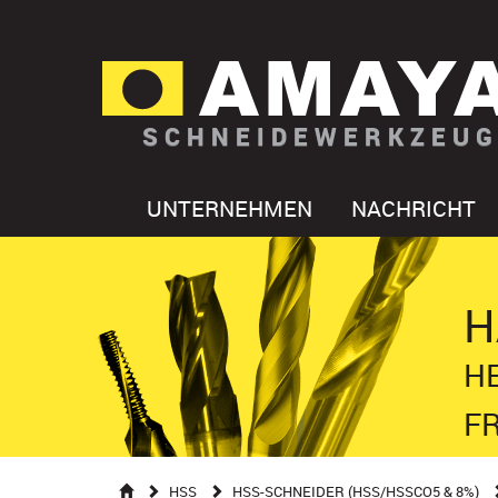
SCHNEIDEWERKZEUG
UNTERNEHMEN
NACHRICHT
H
HE
F
HSS
HSS-SCHNEIDER (HSS/HSSCO5 & 8%)