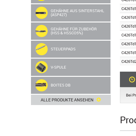
C426Td1
GEHÄHNE AUS SINTERSTAHL
(ASP427)
C426Td1
C426Td1
GEHÄHNE FÜR ZUBEHÖR
(HSS & HSSCO5%)
C426Td1
C426Td1
STEUERPADS
C426Td1
C426Td2
V-SPULE
BOITES DB
Bei Pr
ALLE PRODUKTE ANSEHEN
Pro