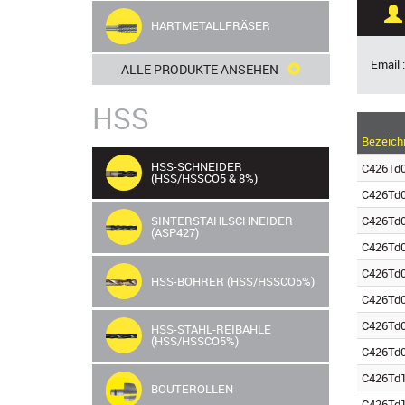
HARTMETALLFRÄSER
Email 
ALLE PRODUKTE ANSEHEN
HSS
Bezeich
HSS-SCHNEIDER
C426Td0
(HSS/HSSCO5 & 8%)
C426Td0
C426Td0
SINTERSTAHLSCHNEIDER
(ASP427)
C426Td0
C426Td0
HSS-BOHRER (HSS/HSSCO5%)
C426Td0
C426Td0
HSS-STAHL-REIBAHLE
(HSS/HSSCO5%)
C426Td0
C426Td1
BOUTEROLLEN
C426Td1