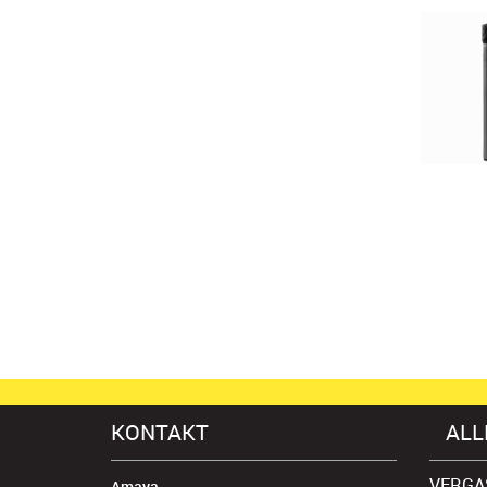
Wirtschaftlicher Fräser ? 3
Schneiden
Ref : C435T
WISSEN
KONTAKT
ALL
VERGA
Amaya