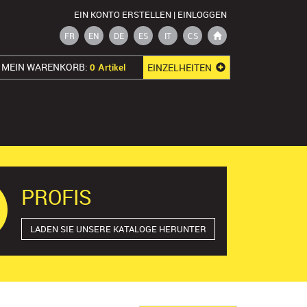
EIN KONTO ERSTELLEN | EINLOGGEN
FR
EN
DE
ES
IT
CS
MEIN WARENKORB:
EINZELHEITEN
0 Artikel
E
PROFIS
LADEN SIE UNSERE KATALOGE HERUNTER