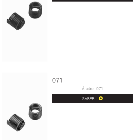
071
Árbitro : 071
SABER