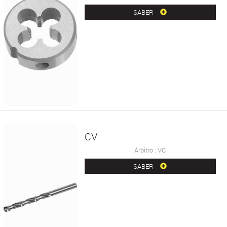
SABER
CV
Árbitro : VC
SABER