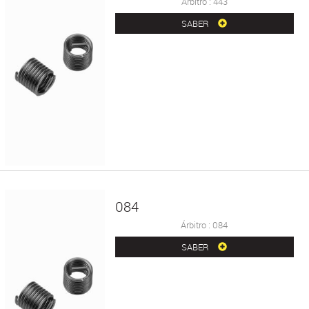
Árbitro : 443
SABER
084
Árbitro : 084
SABER