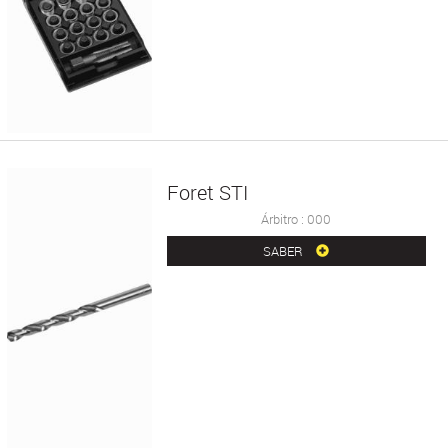
Foret STI
Árbitro : 000
SABER