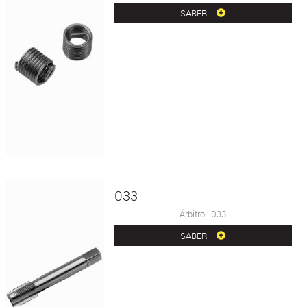
SABER
033
Árbitro : 033
SABER