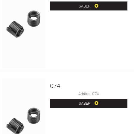
SABER
074
Árbitro : 074
SABER