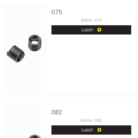
075
Árbitro : 075
SABER
082
Árbitro : 082
SABER