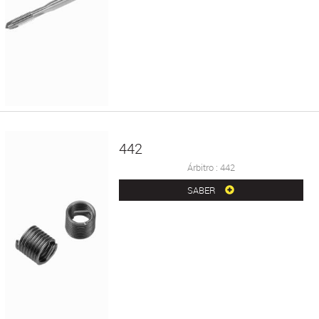
442
Árbitro : 442
SABER