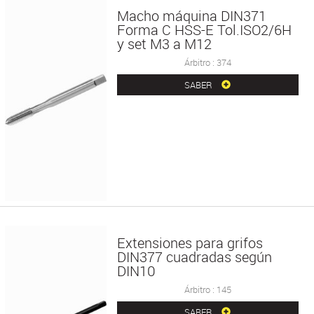
Macho máquina DIN371
Forma C HSS-E Tol.ISO2/6H
y set M3 a M12
Árbitro : 374
SABER
Extensiones para grifos
DIN377 cuadradas según
DIN10
Árbitro : 145
SABER