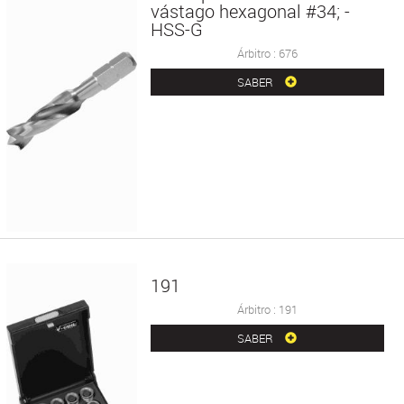
vástago hexagonal #34; -
HSS-G
Árbitro : 676
SABER
191
Árbitro : 191
SABER