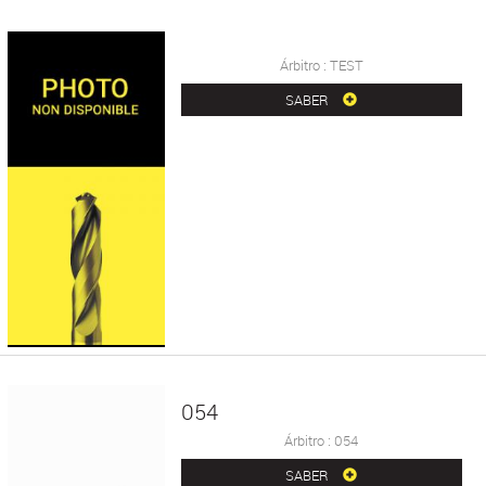
Árbitro : TEST
SABER
054
Árbitro : 054
SABER