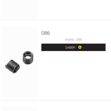
086
Árbitro : 086
SABER