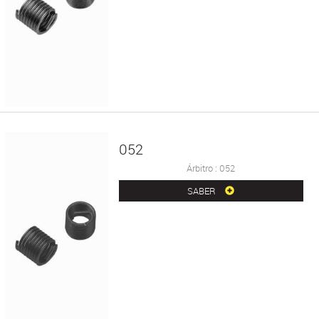
052
Árbitro : 052
SABER