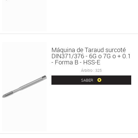
Máquina de Taraud surcoté
DIN371/376 - 6G o 7G o + 0.1
- Forma B - HSS-E
Árbitro : 325
SABER