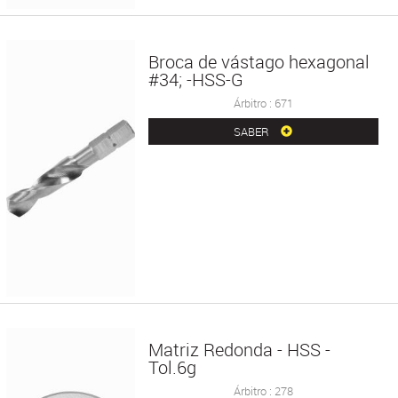
Broca de vástago hexagonal
#34; -HSS-G
Árbitro : 671
SABER
Matriz Redonda - HSS -
Tol.6g
Árbitro : 278