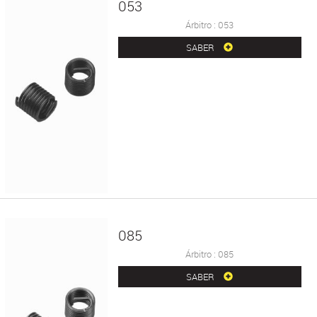
053
Árbitro : 053
SABER
085
Árbitro : 085
SABER