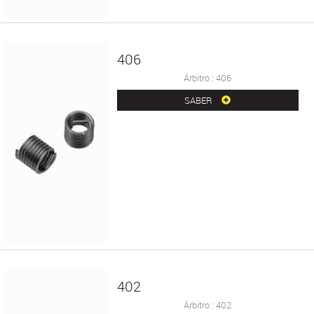
406
Árbitro : 406
SABER
402
Árbitro : 402