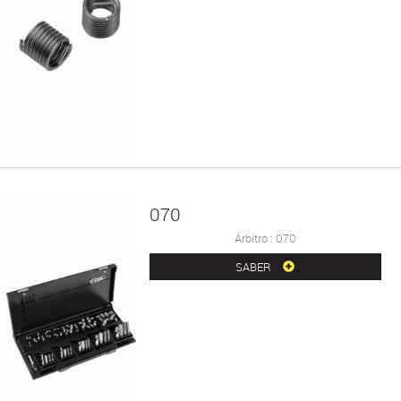
070
Árbitro : 070
SABER