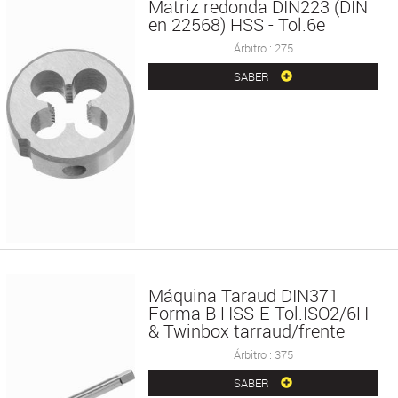
Matriz redonda DIN223 (DIN
en 22568) HSS - Tol.6e
Árbitro : 275
SABER
Máquina Taraud DIN371
Forma B HSS-E Tol.ISO2/6H
& Twinbox tarraud/frente
Árbitro : 375
SABER