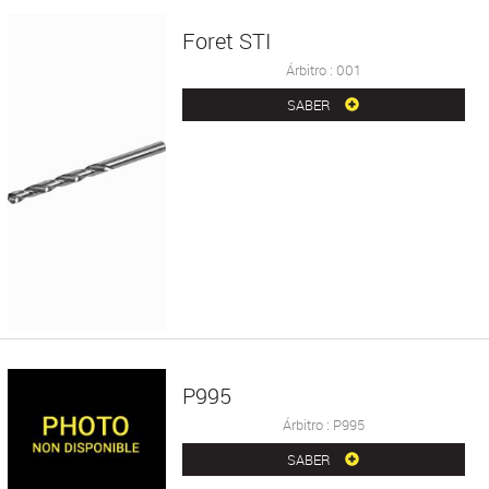
Foret STI
Árbitro : 001
SABER
P995
Árbitro : P995
SABER