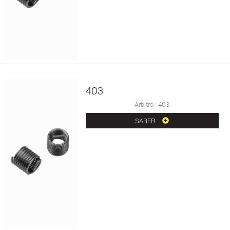
403
Árbitro : 403
SABER