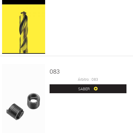
083
Árbitro : 083
SABER