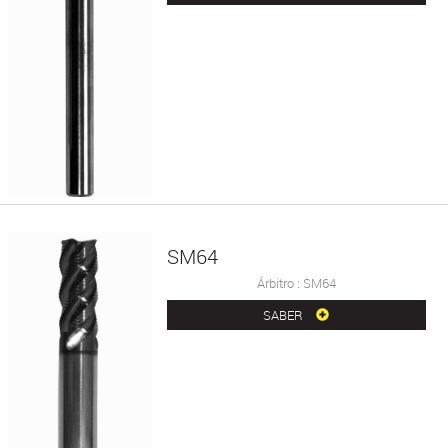
SM64
Árbitro : SM64
SABER