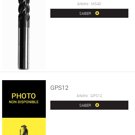
Árbitro : MS40
SABER
GPS12
Árbitro : GPS12
SABER