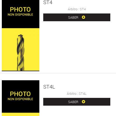
ST4
Árbitro : ST4
SABER
ST4L
Árbitro : ST4L
SABER