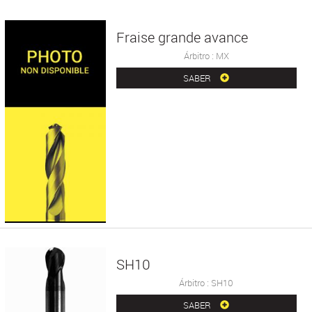
Fraise grande avance
Árbitro : MX
SABER
SH10
Árbitro : SH10
SABER