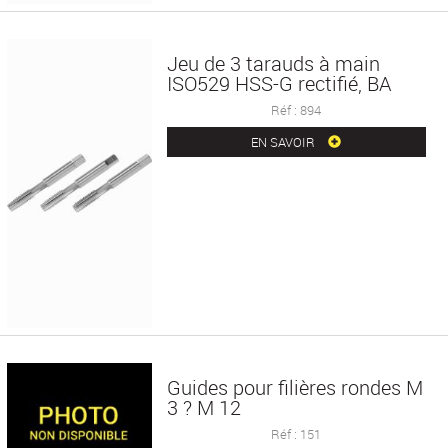
Jeu de 3 tarauds à main
ISO529 HSS-G rectifié, BA
Réf : 894
EN SAVOIR
Guides pour filières rondes M
3 ? M 12
Réf : 151