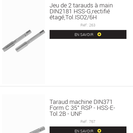
Jeu de 2 tarauds à main
DIN2181 HSS-G,rectifié
étagé,Tol.ISO2/6H
Réf : 263
EN SAVOIR
Taraud machine DIN371
Form C 35° RSP - HSS-E-
Tol.2B - UNF
Réf : 767
EN SAVOIR