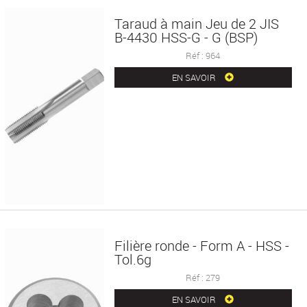
Taraud à main Jeu de 2 JIS
B-4430 HSS-G - G (BSP)
Réf : 964
EN SAVOIR
Filière ronde - Form A - HSS -
Tol.6g
Réf : 279
EN SAVOIR