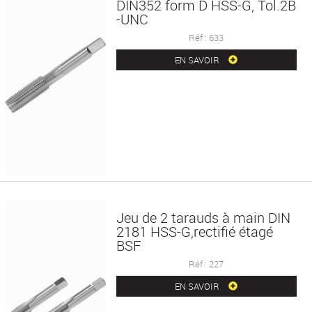
DIN352 form D HSS-G, Tol.2B
-UNC
Réf : 633
EN SAVOIR
Jeu de 2 tarauds à main DIN
2181 HSS-G,rectifié étagé
BSF
Réf : 227
EN SAVOIR