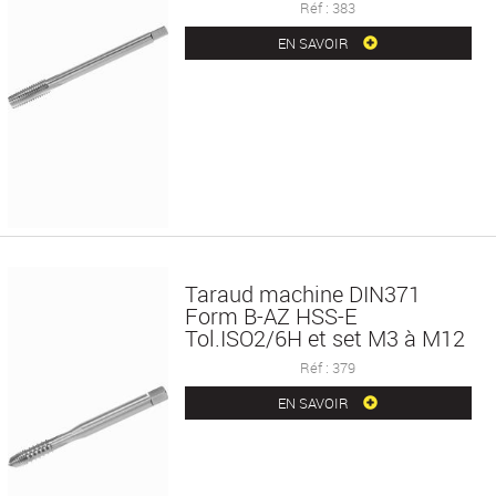
Réf : 383
EN SAVOIR
Taraud machine DIN371
Form B-AZ HSS-E
Tol.ISO2/6H et set M3 à M12
Réf : 379
EN SAVOIR