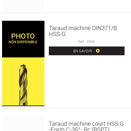
Taraud machine DIN371/B
HSS-G
Réf : P995
EN SAVOIR
Taraud machine court HSS-G
-Form C-35°- Rc (BSPT)