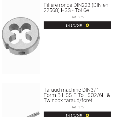
Filière ronde DIN223 (DIN en
22568) HSS - Tol.6e
Réf : 275
EN SAVOIR
Taraud machine DIN371
Form B HSS-E Tol.ISO2/6H &
Twinbox taraud/foret
Réf : 375
EN SAVOIR