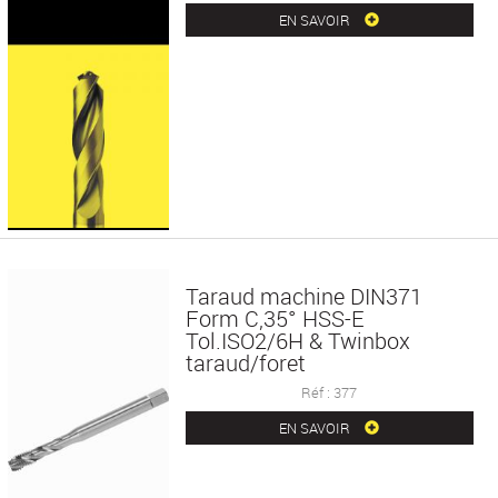
EN SAVOIR
Taraud machine DIN371
Form C,35° HSS-E
Tol.ISO2/6H & Twinbox
taraud/foret
Réf : 377
EN SAVOIR