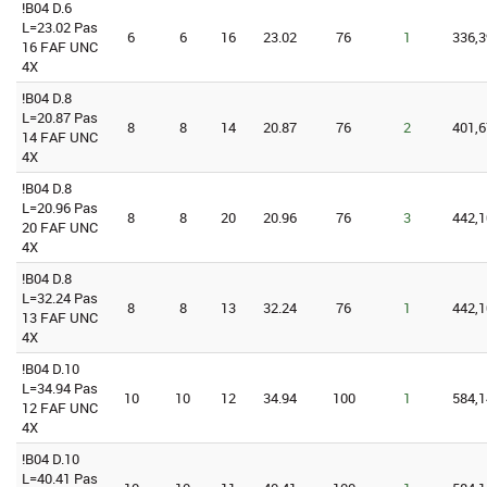
!B04 D.6
L=23.02 Pas
6
6
16
23.02
76
1
336,3
16 FAF UNC
4X
!B04 D.8
L=20.87 Pas
8
8
14
20.87
76
2
401,6
14 FAF UNC
4X
!B04 D.8
L=20.96 Pas
8
8
20
20.96
76
3
442,1
20 FAF UNC
4X
!B04 D.8
L=32.24 Pas
8
8
13
32.24
76
1
442,1
13 FAF UNC
4X
!B04 D.10
L=34.94 Pas
10
10
12
34.94
100
1
584,1
12 FAF UNC
4X
!B04 D.10
L=40.41 Pas