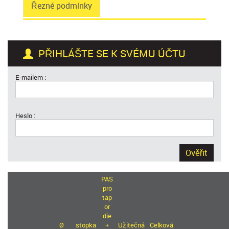
Řezné podmínky
PŘIHLÁŠTE SE K SVÉMU ÚČTU
E-mailem :
Heslo :
Ověřit
PAS
pro
tap
or
die
Ø
stopka
+
Užitečná
Celková