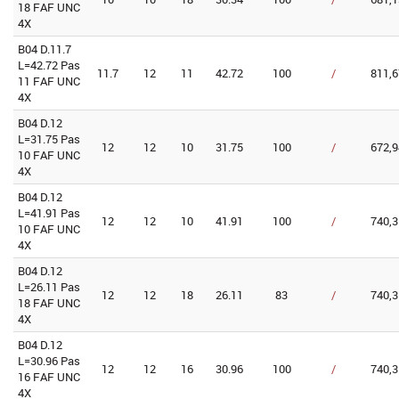
18 FAF UNC
4X
B04 D.11.7
L=42.72 Pas
11.7
12
11
42.72
100
/
811,6
11 FAF UNC
4X
B04 D.12
L=31.75 Pas
12
12
10
31.75
100
/
672,9
10 FAF UNC
4X
B04 D.12
L=41.91 Pas
12
12
10
41.91
100
/
740,3
10 FAF UNC
4X
B04 D.12
L=26.11 Pas
12
12
18
26.11
83
/
740,3
18 FAF UNC
4X
B04 D.12
L=30.96 Pas
12
12
16
30.96
100
/
740,3
16 FAF UNC
4X