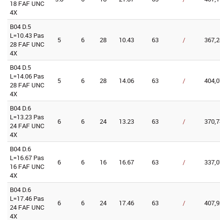
18 FAF UNC
4X
B04 D.5
L=10.43 Pas
5
6
28
10.43
63
/
367,2
28 FAF UNC
4X
B04 D.5
L=14.06 Pas
5
6
28
14.06
63
/
404,0
28 FAF UNC
4X
B04 D.6
L=13.23 Pas
6
6
24
13.23
63
/
370,7
24 FAF UNC
4X
B04 D.6
L=16.67 Pas
6
6
16
16.67
63
/
337,0
16 FAF UNC
4X
B04 D.6
L=17.46 Pas
6
6
24
17.46
63
/
407,9
24 FAF UNC
4X