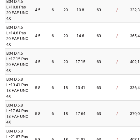
B04 D.4.5
L=10.8 Pas
4.5
6
20
10.8
63
/
332,3
20 FAF UNC
4X
B04 D.4.5
L=14.6 Pas
4.5
6
20
14.6
63
/
365,4
20 FAF UNC
4X
B04 D.4.5
L=17.15 Pas
4.5
6
20
17.15
63
/
402,1
20 FAF UNC
4X
B04 D.5.8
L=13.41 Pas
5.8
6
18
13.41
63
/
336,4
18 FAF UNC
4X
B04 D.5.8
L=17.64 Pas
5.8
6
18
17.64
63
/
370,0
18 FAF UNC
4X
B04 D.5.8
L=21.87 Pas
5.8
6
18
21.87
63
/
407,1