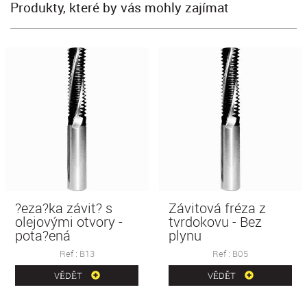
Produkty, které by vás mohly zajímat
Závitová fréza není
Ví?ivá fréza z
NPT.
tvrdokovu se
stoupáním závitu -
Ref : B07
pota?ená
VĚDĚT
Ref : B14
VĚDĚT