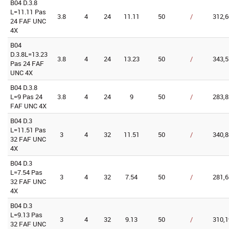
B04 D.3.8
L=11.11 Pas
3.8
4
24
11.11
50
/
312,6
24 FAF UNC
4X
B04
D.3.8L=13.23
3.8
4
24
13.23
50
/
343,5
Pas 24 FAF
UNC 4X
B04 D.3.8
L=9 Pas 24
3.8
4
24
9
50
/
283,8
FAF UNC 4X
B04 D.3
L=11.51 Pas
3
4
32
11.51
50
/
340,8
32 FAF UNC
4X
B04 D.3
L=7.54 Pas
3
4
32
7.54
50
/
281,6
32 FAF UNC
4X
B04 D.3
L=9.13 Pas
3
4
32
9.13
50
/
310,1
32 FAF UNC