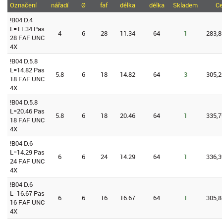
Označení
nářadí
Ø
faf
délka
délka
Skladem
C
!B04 D.4
L=11.34 Pas
4
6
28
11.34
64
1
283,8
28 FAF UNC
4X
!B04 D.5.8
L=14.82 Pas
5.8
6
18
14.82
64
3
305,2
18 FAF UNC
4X
!B04 D.5.8
L=20.46 Pas
5.8
6
18
20.46
64
1
335,7
18 FAF UNC
4X
!B04 D.6
L=14.29 Pas
6
6
24
14.29
64
1
336,3
24 FAF UNC
4X
!B04 D.6
L=16.67 Pas
6
6
16
16.67
64
1
305,8
16 FAF UNC
4X