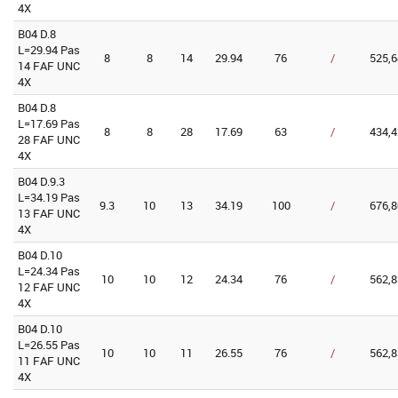
4X
B04 D.8
L=29.94 Pas
8
8
14
29.94
76
/
525,6
14 FAF UNC
4X
B04 D.8
L=17.69 Pas
8
8
28
17.69
63
/
434,4
28 FAF UNC
4X
B04 D.9.3
L=34.19 Pas
9.3
10
13
34.19
100
/
676,8
13 FAF UNC
4X
B04 D.10
L=24.34 Pas
10
10
12
24.34
76
/
562,8
12 FAF UNC
4X
B04 D.10
L=26.55 Pas
10
10
11
26.55
76
/
562,8
11 FAF UNC
4X