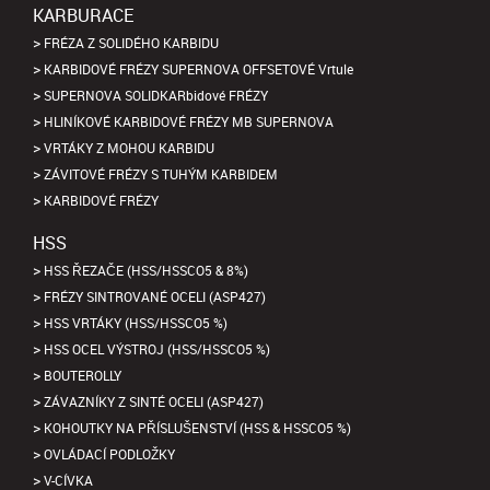
KARBURACE
FRÉZA Z SOLIDÉHO KARBIDU
KARBIDOVÉ FRÉZY SUPERNOVA OFFSETOVÉ Vrtule
SUPERNOVA SOLIDKARbidové FRÉZY
HLINÍKOVÉ KARBIDOVÉ FRÉZY MB SUPERNOVA
VRTÁKY Z MOHOU KARBIDU
ZÁVITOVÉ FRÉZY S TUHÝM KARBIDEM
KARBIDOVÉ FRÉZY
HSS
HSS ŘEZAČE (HSS/HSSCO5 & 8%)
FRÉZY SINTROVANÉ OCELI (ASP427)
HSS VRTÁKY (HSS/HSSCO5 %)
HSS OCEL VÝSTROJ (HSS/HSSCO5 %)
BOUTEROLLY
ZÁVAZNÍKY Z SINTÉ OCELI (ASP427)
KOHOUTKY NA PŘÍSLUŠENSTVÍ (HSS & HSSCO5 %)
OVLÁDACÍ PODLOŽKY
V-CÍVKA