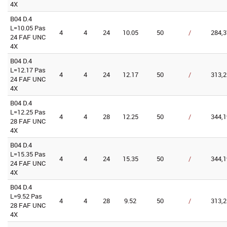
4X
B04 D.4
L=10.05 Pas
4
4
24
10.05
50
/
284,3
24 FAF UNC
4X
B04 D.4
L=12.17 Pas
4
4
24
12.17
50
/
313,2
24 FAF UNC
4X
B04 D.4
L=12.25 Pas
4
4
28
12.25
50
/
344,1
28 FAF UNC
4X
B04 D.4
L=15.35 Pas
4
4
24
15.35
50
/
344,1
24 FAF UNC
4X
B04 D.4
L=9.52 Pas
4
4
28
9.52
50
/
313,2
28 FAF UNC
4X