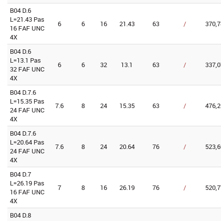
B04 D.6
L=21.43 Pas
6
6
16
21.43
63
/
370,7
16 FAF UNC
4X
B04 D.6
L=13.1 Pas
6
6
32
13.1
63
/
337,0
32 FAF UNC
4X
B04 D.7.6
L=15.35 Pas
7.6
8
24
15.35
63
/
476,2
24 FAF UNC
4X
B04 D.7.6
L=20.64 Pas
7.6
8
24
20.64
76
/
523,6
24 FAF UNC
4X
B04 D.7
L=26.19 Pas
7
8
16
26.19
76
/
520,7
16 FAF UNC
4X
B04 D.8