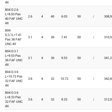
4X
B04 D.2.6
L=6.03 Pas
2.6
4
40
6.03
50
/
308,9
40 FAF UNC
4X
B04
D.3.1L=7.41
3.1
4
36
7.41
50
/
310,5
Pas 36 FAF
UNC 4X
B04 D.3.1
L=9.53 Pas
3.1
4
36
9.53
50
/
341,2
36 FAF UNC
4X
B04 D.3.6
L=10.72 Pas
3.6
4
32
10.72
50
/
342,8
32 FAF UNC
4X
B04 D.3.6
L=8.33 Pas
3.6
4
32
8.33
50
/
312,0
32 FAF UNC
4X