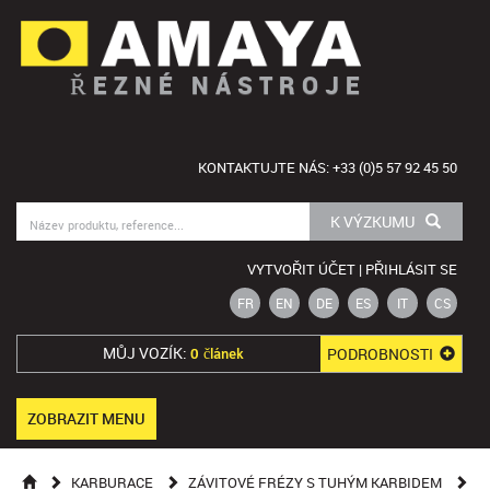
ŘEZNÉ NÁSTROJE
KONTAKTUJTE NÁS: +33 (0)5 57 92 45 50
K VÝZKUMU
VYTVOŘIT ÚČET | PŘIHLÁSIT SE
FR
EN
DE
ES
IT
CS
MŮJ VOZÍK:
PODROBNOSTI
0 článek
ZOBRAZIT MENU
KARBURACE
ZÁVITOVÉ FRÉZY S TUHÝM KARBIDEM