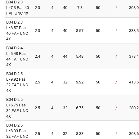
B04 D.2.3
L=7.3 Pas 40
2.3
4
40
7.3
50
/
308,0
FAF UNC 4X
B04 D.2.3
L=8.57 Pas
2.3
4
40
8.57
50
/
338,5
40 FAF UNC
4X
B04 D.2.4
L=5.48 Pas
2.4
4
44
5.48
50
/
373,4
44 FAF UNC
4X
B04 D.2.5
L=9.92 Pas
2.5
4
32
9.92
50
/
413,6
32 FAF UNC
4X
B04 D.2.5
L=6.75 Pas
2.5
4
32
6.75
50
/
280,2
32 FAF UNC
4X
B04 D.2.5
L=8.33 Pas
2.5
4
32
8.33
50
/
308,6
32 FAF UNC