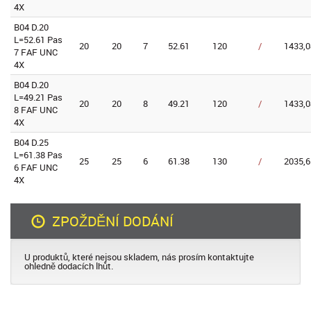
4X
B04 D.20
L=52.61 Pas
20
20
7
52.61
120
/
1433,0
7 FAF UNC
4X
B04 D.20
L=49.21 Pas
20
20
8
49.21
120
/
1433,0
8 FAF UNC
4X
B04 D.25
L=61.38 Pas
25
25
6
61.38
130
/
2035,6
6 FAF UNC
4X
ZPOŽDĚNÍ DODÁNÍ
U produktů, které nejsou skladem, nás prosím kontaktujte
ohledně dodacích lhůt.