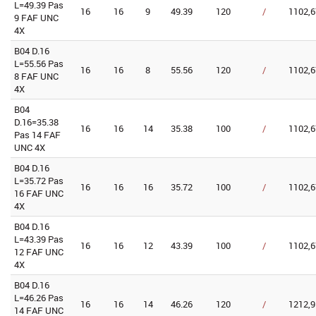
L=49.39 Pas
16
16
9
49.39
120
/
1102,6
9 FAF UNC
4X
B04 D.16
L=55.56 Pas
16
16
8
55.56
120
/
1102,6
8 FAF UNC
4X
B04
D.16=35.38
16
16
14
35.38
100
/
1102,6
Pas 14 FAF
UNC 4X
B04 D.16
L=35.72 Pas
16
16
16
35.72
100
/
1102,6
16 FAF UNC
4X
B04 D.16
L=43.39 Pas
16
16
12
43.39
100
/
1102,6
12 FAF UNC
4X
B04 D.16
L=46.26 Pas
16
16
14
46.26
120
/
1212,9
14 FAF UNC