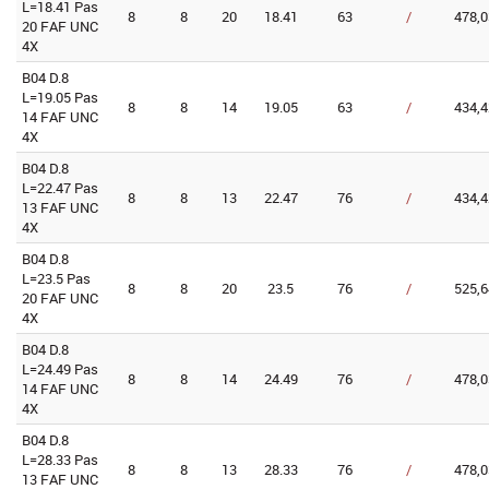
L=18.41 Pas
8
8
20
18.41
63
/
478,0
20 FAF UNC
4X
B04 D.8
L=19.05 Pas
8
8
14
19.05
63
/
434,4
14 FAF UNC
4X
B04 D.8
L=22.47 Pas
8
8
13
22.47
76
/
434,4
13 FAF UNC
4X
B04 D.8
L=23.5 Pas
8
8
20
23.5
76
/
525,6
20 FAF UNC
4X
B04 D.8
L=24.49 Pas
8
8
14
24.49
76
/
478,0
14 FAF UNC
4X
B04 D.8
L=28.33 Pas
8
8
13
28.33
76
/
478,0
13 FAF UNC