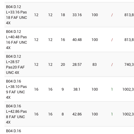
B04 D.12
L=33.16 Pas
12
12
18
33.16
100
/
813,8
18 FAF UNC
4X
B04 D.12
L=40.48 Pas
12
12
16
40.48
100
/
813,8
16 FAF UNC
4X
B04 D.12
L=28.57
12
12
20
28.57
83
/
740,3
Pas20 FAF
UNC 4X
B04 D.16
L=38.10 Pas
16
16
9
38.1
100
1
1002,3
9 FAF UNC
4X
B04 D.16
L=42.86 Pas
16
16
8
42.86
100
1
1002,3
8 FAF UNC
4X
B04 D.16