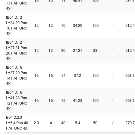
10
10
11
40.41
100
1
584,1
11 FAF UNC
4X
!B04 D.12
L=34.29 Pas
12
12
10
34.29
100
1
612,4
10 FAF UNC
4X
!B04 D.12
L=27.31 Pas
12
12
20
27.31
83
1
612,4
20 FAF UNC
4X
!B04 D.16
L=37.20 Pas
16
16
14
37.2
100
1
963,1
14 FAF UNC
4X
!B04 D.16
L=41.28 Pas
16
16
12
41.28
100
1
963,1
12 FAF UNC
4X
B04 D.2.3
L=5.4 Pas 40
2.3
4
40
5.4
50
/
279,7
FAF UNC 4X