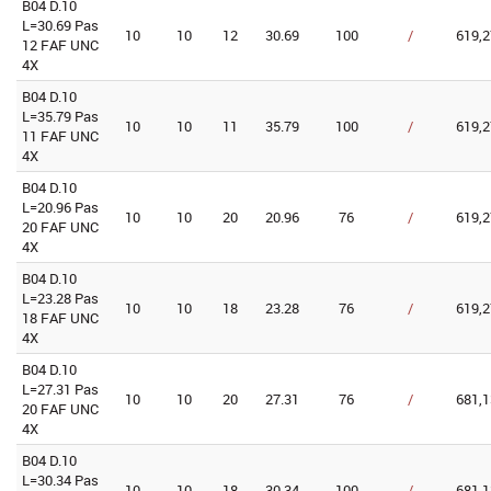
B04 D.10
L=30.69 Pas
10
10
12
30.69
100
/
619,2
12 FAF UNC
4X
B04 D.10
L=35.79 Pas
10
10
11
35.79
100
/
619,2
11 FAF UNC
4X
B04 D.10
L=20.96 Pas
10
10
20
20.96
76
/
619,2
20 FAF UNC
4X
B04 D.10
L=23.28 Pas
10
10
18
23.28
76
/
619,2
18 FAF UNC
4X
B04 D.10
L=27.31 Pas
10
10
20
27.31
76
/
681,1
20 FAF UNC
4X
B04 D.10
L=30.34 Pas
10
10
18
30.34
100
/
681,1