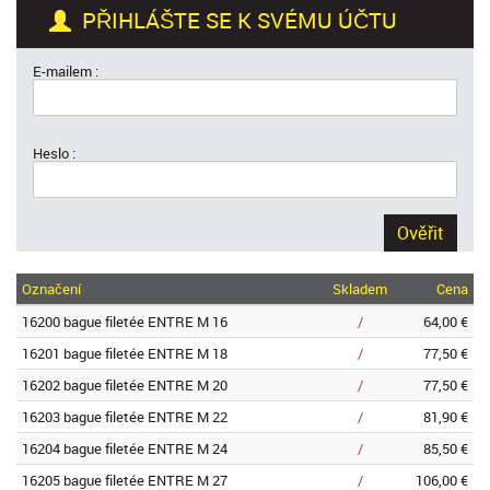
PŘIHLÁŠTE SE K SVÉMU ÚČTU
E-mailem :
Heslo :
Ověřit
Označení
Skladem
Cena
16200 bague filetée ENTRE M 16
/
64,00 €
16201 bague filetée ENTRE M 18
/
77,50 €
16202 bague filetée ENTRE M 20
/
77,50 €
16203 bague filetée ENTRE M 22
/
81,90 €
16204 bague filetée ENTRE M 24
/
85,50 €
16205 bague filetée ENTRE M 27
/
106,00 €