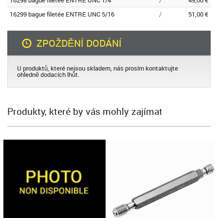
16298 bague filetée ENTRE UNC 1/4
/
49,00 €
16299 bague filetée ENTRE UNC 5/16
/
51,00 €
ZPOŽDĚNÍ DODÁNÍ
U produktů, které nejsou skladem, nás prosím kontaktujte
ohledně dodacích lhůt.
Produkty, které by vás mohly zajímat