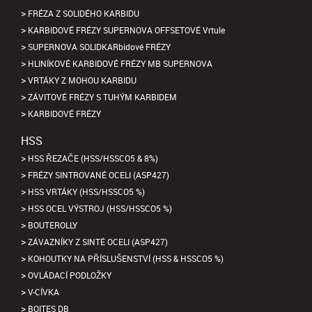
FRÉZA Z SOLIDÉHO KARBIDU
KARBIDOVÉ FRÉZY SUPERNOVA OFFSETOVÉ Vrtule
SUPERNOVA SOLIDKARbidové FRÉZY
HLINÍKOVÉ KARBIDOVÉ FRÉZY MB SUPERNOVA
VRTÁKY Z MOHOU KARBIDU
ZÁVITOVÉ FRÉZY S TUHÝM KARBIDEM
KARBIDOVÉ FRÉZY
HSS
HSS ŘEZAČE (HSS/HSSCO5 & 8%)
FRÉZY SINTROVANÉ OCELI (ASP427)
HSS VRTÁKY (HSS/HSSCO5 %)
HSS OCEL VÝSTROJ (HSS/HSSCO5 %)
BOUTEROLLY
ZÁVAZNÍKY Z SINTÉ OCELI (ASP427)
KOHOUTKY NA PŘÍSLUŠENSTVÍ (HSS & HSSCO5 %)
OVLÁDACÍ PODLOŽKY
V-CÍVKA
BOITES DB