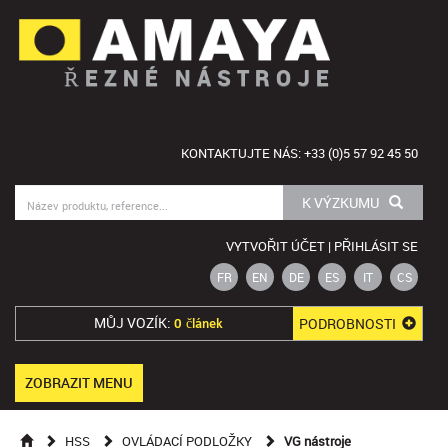
ŘEZNÉ NÁSTROJE
KONTAKTUJTE NÁS: +33 (0)5 57 92 45 50
K VÝZKUMU
VYTVOŘIT ÚČET | PŘIHLÁSIT SE
FR
EN
DE
ES
IT
CS
MŮJ VOZÍK:
PODROBNOSTI
0 článek
ZOBRAZIT MENU
HSS
OVLÁDACÍ PODLOŽKY
VG nástroje