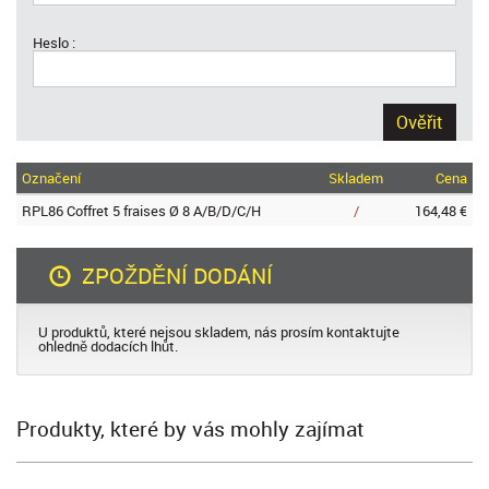
Heslo :
Ověřit
Označení
Skladem
Cena
RPL86 Coffret 5 fraises Ø 8 A/B/D/C/H
/
164,48 €
ZPOŽDĚNÍ DODÁNÍ
U produktů, které nejsou skladem, nás prosím kontaktujte
ohledně dodacích lhůt.
Produkty, které by vás mohly zajímat