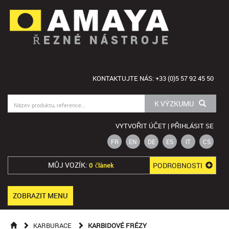
ŘEZNÉ NÁSTROJE
KONTAKTUJTE NÁS: +33 (0)5 57 92 45 50
K VÝZKUMU
VYTVOŘIT ÚČET | PŘIHLÁSIT SE
FR
EN
DE
ES
IT
CS
MŮJ VOZÍK:
PODROBNOSTI
0 článek
ZOBRAZIT MENU
KARBURACE
KARBIDOVÉ FRÉZY