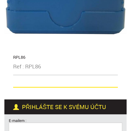
RPL86
Ref : RPL86
PŘIHLÁŠTE SE K SVÉMU ÚČTU
E-mailem :