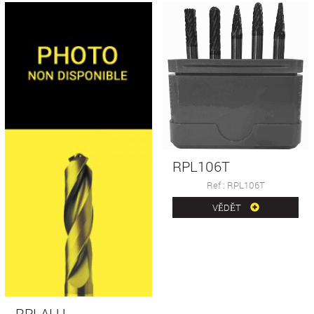
RPL106T
Ref : RPL106T
VĚDĚT
RPLALU