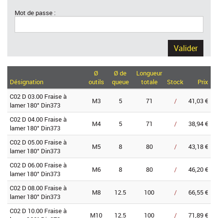
Mot de passe :
Valider
Ø
Ø de
Longueur
Désignation
outils
queue
totale
Stock
Prix
C02 D 03.00 Fraise à
M3
5
71
/
41,03 €
lamer 180° Din373
C02 D 04.00 Fraise à
M4
5
71
/
38,94 €
lamer 180° Din373
C02 D 05.00 Fraise à
M5
8
80
/
43,18 €
lamer 180° Din373
C02 D 06.00 Fraise à
M6
8
80
/
46,20 €
lamer 180° Din373
C02 D 08.00 Fraise à
M8
12.5
100
/
66,55 €
lamer 180° Din373
C02 D 10.00 Fraise à
M10
12.5
100
/
71,89 €