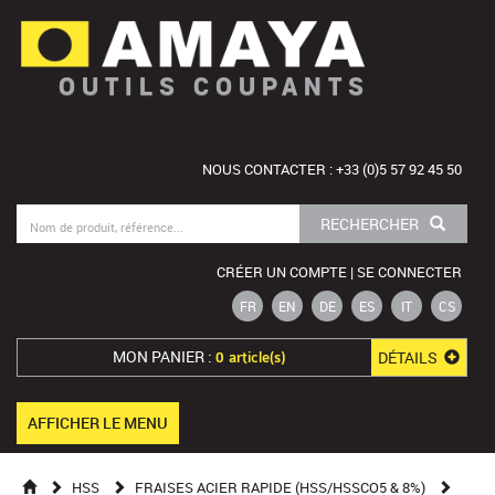
OUTILS COUPANTS
NOUS CONTACTER : +33 (0)5 57 92 45 50
RECHERCHER
CRÉER UN COMPTE | SE CONNECTER
FR
EN
DE
ES
IT
CS
MON PANIER :
DÉTAILS
0 article(s)
AFFICHER LE MENU
HSS
FRAISES ACIER RAPIDE (HSS/HSSCO5 & 8%)