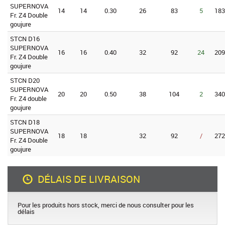
SUPERNOVA
14
14
0.30
26
83
5
183
Fr. Z4 Double
goujure
STCN D16
SUPERNOVA
16
16
0.40
32
92
24
209
Fr. Z4 Double
goujure
STCN D20
SUPERNOVA
20
20
0.50
38
104
2
340
Fr. Z4 double
goujure
STCN D18
SUPERNOVA
18
18
32
92
/
272
Fr. Z4 Double
goujure
DÉLAIS DE LIVRAISON
Pour les produits hors stock, merci de nous consulter pour les
délais