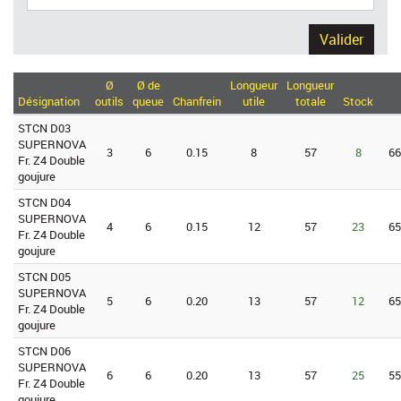
Valider
Ø
Ø de
Longueur
Longueur
Désignation
outils
queue
Chanfrein
utile
totale
Stock
STCN D03
SUPERNOVA
3
6
0.15
8
57
8
66
Fr. Z4 Double
goujure
STCN D04
SUPERNOVA
4
6
0.15
12
57
23
65
Fr. Z4 Double
goujure
STCN D05
SUPERNOVA
5
6
0.20
13
57
12
65
Fr. Z4 Double
goujure
STCN D06
SUPERNOVA
6
6
0.20
13
57
25
55
Fr. Z4 Double
goujure