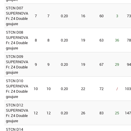
STCN D07
SUPERNOVA
7
7
0.20
16
60
3
73
Fr. Z4 Double
goujure
STCN D08
SUPERNOVA
8
8
0.20
19
63
36
78
Fr. Z4 Double
goujure
STCN D09
SUPERNOVA
9
9
0.20
19
67
29
94
Fr. Z4 Double
goujure
STCN D10
SUPERNOVA
10
10
0.20
22
72
/
103
Fr. Z4 Double
goujure
STCN D12
SUPERNOVA
12
12
0.20
26
83
25
147
Fr. Z4 Double
goujure
STCN D14