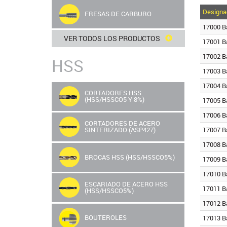
Designa
FRESAS DE CARBURO
17000 B
VER TODOS LOS PRODUCTOS
17001 B
17002 B
HSS
17003 B
17004 B
CORTADORES HSS
(HSS/HSSCO5 Y 8%)
17005 B
17006 B
CORTADORES DE ACERO
17007 B
SINTERIZADO (ASP427)
17008 B
BROCAS HSS (HSS/HSSCO5%)
17009 B
17010 B
ESCARIADO DE ACERO HSS
17011 B
(HSS/HSSCO5%)
17012 B
BOUTEROLES
17013 B