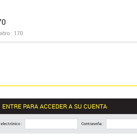
70
itro : 170
ENTRE PARA ACCEDER A SU CUENTA
 electrónico :
Contraseña :