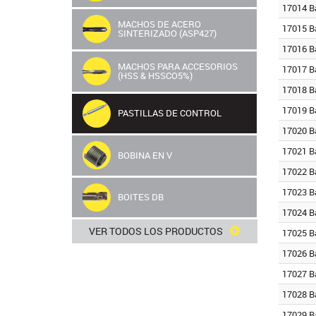
17014 B
MACHOS DE ACERO
17015 B
SINTERIZADO (ASP427)
17016 B
MACHOS PARA ACCESORIOS
17017 B
(HSS & HSSCO5%)
17018 B
17019 B
PASTILLAS DE CONTROL
17020 B
17021 B
BOBINA EN V
17022 B
17023 B
BOITES DB
17024 B
VER TODOS LOS PRODUCTOS
17025 B
17026 B
17027 B
17028 B
17029 B