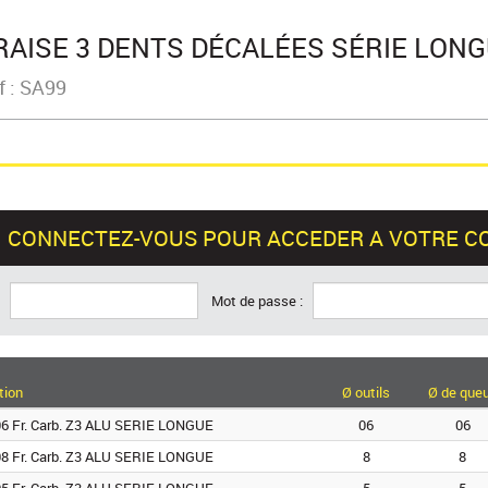
RAISE 3 DENTS DÉCALÉES SÉRIE LON
f : SA99
CONNECTEZ-VOUS POUR ACCEDER A VOTRE C
:
Mot de passe :
tion
Ø outils
Ø de que
6 Fr. Carb. Z3 ALU SERIE LONGUE
06
06
8 Fr. Carb. Z3 ALU SERIE LONGUE
8
8