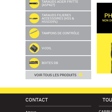
TARAUDS ACIER FRITTE
(ASP427)
SA64NU
TARAUDS FILIERES
Réf : SA64NU
ACCESSOIRES (HSS &
HSSCO5%)
EN SAVOIR
TAMPONS DE CONTRÔLE
V-COIL
BOITES DB
VOIR TOUS LES PRODUITS
CONTACT
TOU
CARBU