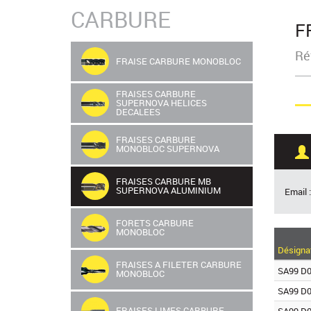
CARBURE
F
Ré
FRAISE CARBURE MONOBLOC
FRAISES CARBURE
SUPERNOVA HELICES
DECALEES
FRAISES CARBURE
MONOBLOC SUPERNOVA
FRAISES CARBURE MB
SUPERNOVA ALUMINIUM
Email 
FORETS CARBURE
MONOBLOC
Désigna
FRAISES A FILETER CARBURE
SA99 D0
MONOBLOC
SA99 D0
FRAISES LIMES CARBURE