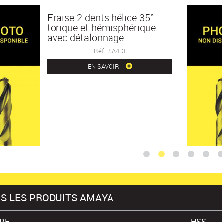
Fraise 2 dents hélice 35°
torique et hémisphérique
avec détalonnage -...
Réf : SA4DI
EN SAVOIR
S LES PRODUITS AMAYA
RE
HSS