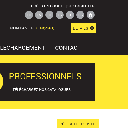
CRÉER UN COMPTE | SE CONNECTER
FR
EN
DE
ES
IT
CS
MON PANIER :
DÉTAILS
0 article(s)
ÉLÉCHARGEMENT
CONTACT
PROFESSIONNELS
TÉLÉCHARGEZ NOS CATALOGUES
RETOUR LISTE