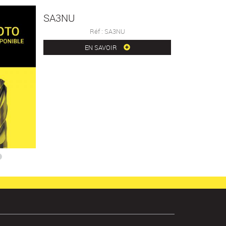
SA3NU
Réf : SA3NU
EN SAVOIR