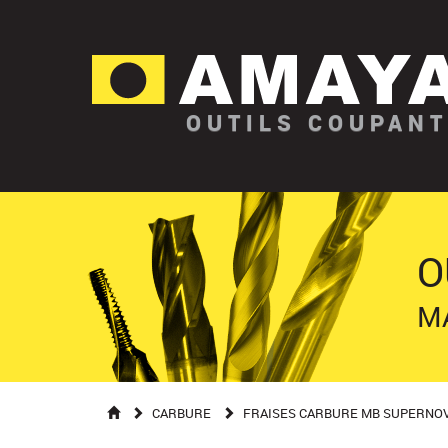
OUTILS COUPAN
O
M
CARBURE
FRAISES CARBURE MB SUPERNO