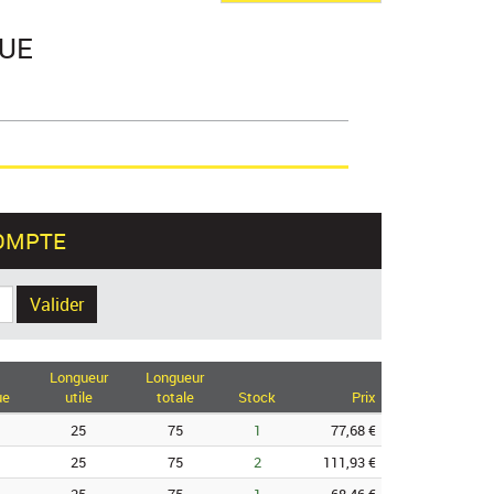
GUE
OMPTE
Valider
Longueur
Longueur
ue
utile
totale
Stock
Prix
25
75
1
77,68 €
25
75
2
111,93 €