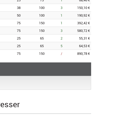
25
75
1
68,46 €
38
100
3
150,10 €
50
100
1
190,92 €
75
150
1
392,42 €
75
150
3
580,72 €
25
65
2
55,31 €
25
65
5
64,53 €
75
150
/
890,78 €
resser