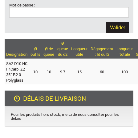
Mot de passe :
Valider
Ø
Ø
Ø de
queue
Longueur
Dégagement
Longueur
Désignation
outils
queue
du d2
utile
: Id ou l2
totale
S
SA2 D10 HC
Fr.Carb. Z2
10
10
9.7
15
60
100
35° R2.0
Polyglass
DÉLAIS DE LIVRAISON
Pour les produits hors stock, merci de nous consulter pour les
délais