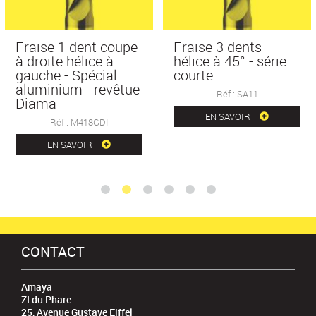
Fraise 1 dent coupe
Fraise 3 dents
à droite hélice à
hélice à 45° - série
gauche - Spécial
courte
aluminium - revêtue
Réf : SA11
Diama
EN SAVOIR
Réf : M418GDI
EN SAVOIR
CONTACT
Amaya
ZI du Phare
25, Avenue Gustave Eiffel