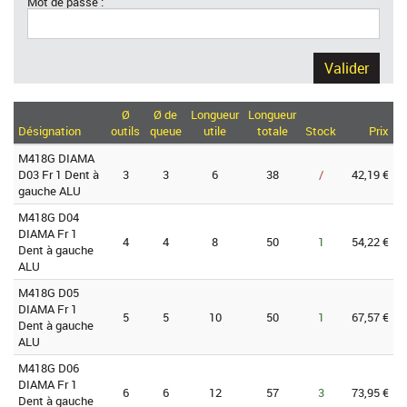
Mot de passe :
Valider
Ø
Ø de
Longueur
Longueur
Désignation
outils
queue
utile
totale
Stock
Prix
M418G DIAMA
D03 Fr 1 Dent à
3
3
6
38
/
42,19 €
gauche ALU
M418G D04
DIAMA Fr 1
4
4
8
50
1
54,22 €
Dent à gauche
ALU
M418G D05
DIAMA Fr 1
5
5
10
50
1
67,57 €
Dent à gauche
ALU
M418G D06
DIAMA Fr 1
6
6
12
57
3
73,95 €
Dent à gauche