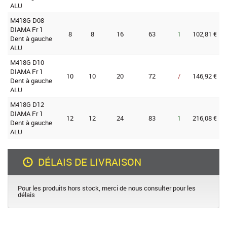
ALU
M418G D08
DIAMA Fr 1
8
8
16
63
1
102,81 €
Dent à gauche
ALU
M418G D10
DIAMA Fr 1
10
10
20
72
/
146,92 €
Dent à gauche
ALU
M418G D12
DIAMA Fr 1
12
12
24
83
1
216,08 €
Dent à gauche
ALU
DÉLAIS DE LIVRAISON
Pour les produits hors stock, merci de nous consulter pour les
délais