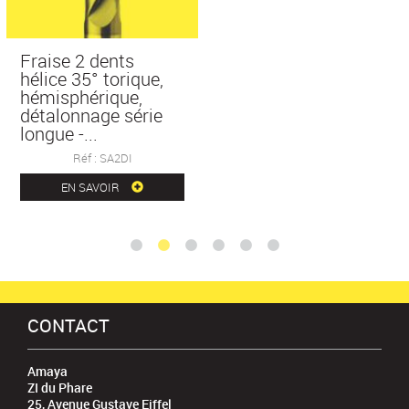
Fraise 2 dents
hélice 35° torique,
hémisphérique,
détalonnage série
longue -...
Réf : SA2DI
EN SAVOIR
CONTACT
Amaya
ZI du Phare
25, Avenue Gustave Eiffel