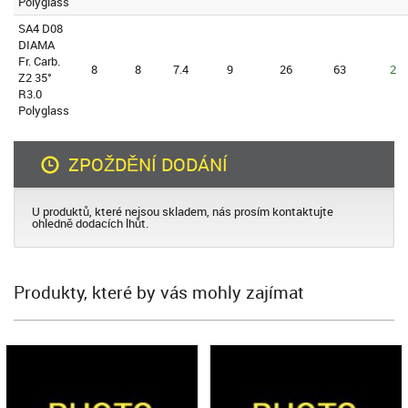
Polyglass
SA4 D08
DIAMA
Fr. Carb.
8
8
7.4
9
26
63
2
Z2 35°
R3.0
Polyglass
ZPOŽDĚNÍ DODÁNÍ
U produktů, které nejsou skladem, nás prosím kontaktujte
ohledně dodacích lhůt.
Produkty, které by vás mohly zajímat