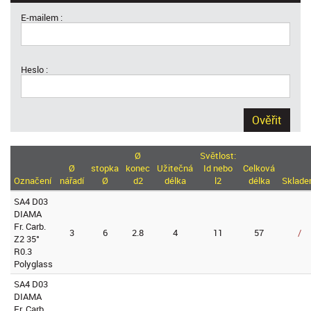
E-mailem :
Heslo :
Ověřit
Ø
Světlost:
Ø
stopka
konec
Užitečná
Id nebo
Celková
Označení
nářadí
Ø
d2
délka
l2
délka
Sklad
SA4 D03
DIAMA
Fr. Carb.
3
6
2.8
4
11
57
/
Z2 35°
R0.3
Polyglass
SA4 D03
DIAMA
Fr. Carb.