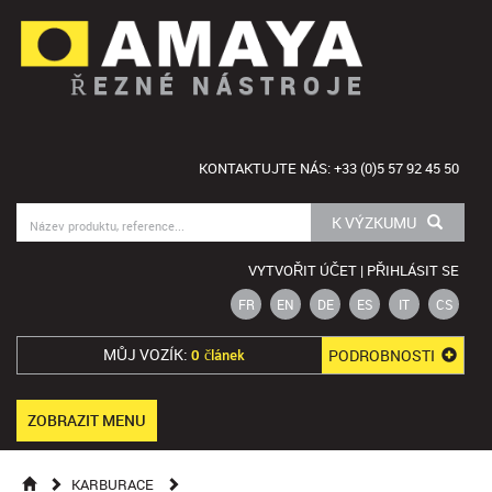
ŘEZNÉ NÁSTROJE
KONTAKTUJTE NÁS: +33 (0)5 57 92 45 50
K VÝZKUMU
VYTVOŘIT ÚČET | PŘIHLÁSIT SE
FR
EN
DE
ES
IT
CS
MŮJ VOZÍK:
PODROBNOSTI
0 článek
ZOBRAZIT MENU
KARBURACE