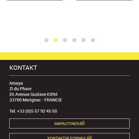
Diama
Ref : SA1DI
VĚDĚT
KONTAKT
Amaya
ZI du Phare
25 Avenue Gustave Eiffel
33700 Merignac - FRANCIE
Tel: +33 (0)5 57 92 45 50
MAPA/ITINERÁŘ
KONTAKTNÍ FORMULÁŘ