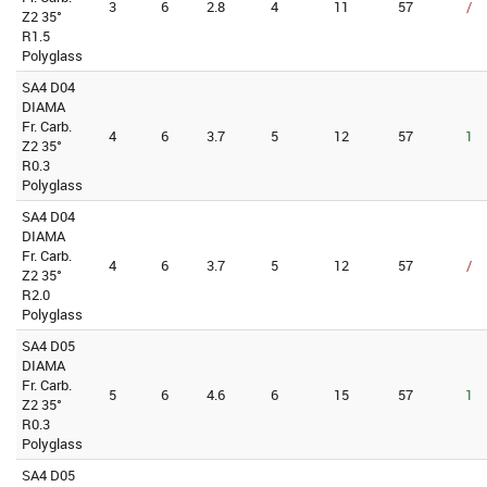
3
6
2.8
4
11
57
/
Z2 35°
R1.5
Polyglass
SA4 D04
DIAMA
Fr. Carb.
4
6
3.7
5
12
57
1
Z2 35°
R0.3
Polyglass
SA4 D04
DIAMA
Fr. Carb.
4
6
3.7
5
12
57
/
Z2 35°
R2.0
Polyglass
SA4 D05
DIAMA
Fr. Carb.
5
6
4.6
6
15
57
1
Z2 35°
R0.3
Polyglass
SA4 D05