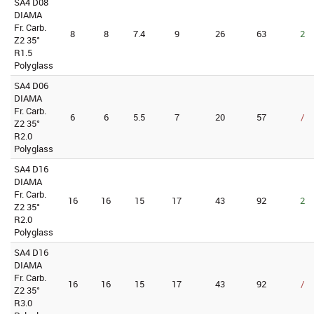
SA4 D08
DIAMA
Fr. Carb.
8
8
7.4
9
26
63
2
Z2 35°
R1.5
Polyglass
SA4 D06
DIAMA
Fr. Carb.
6
6
5.5
7
20
57
/
Z2 35°
R2.0
Polyglass
SA4 D16
DIAMA
Fr. Carb.
16
16
15
17
43
92
2
Z2 35°
R2.0
Polyglass
SA4 D16
DIAMA
Fr. Carb.
16
16
15
17
43
92
/
Z2 35°
R3.0